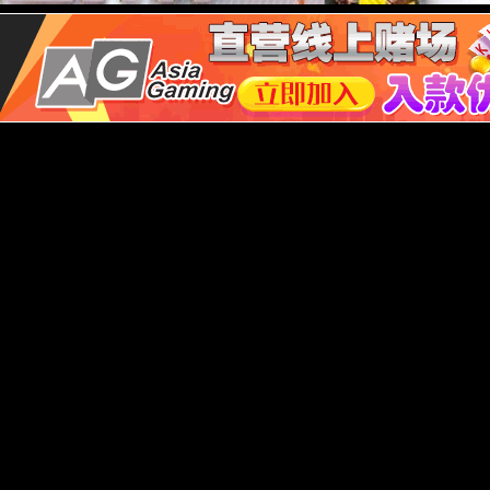
改签服务
升舱服务
中转服务