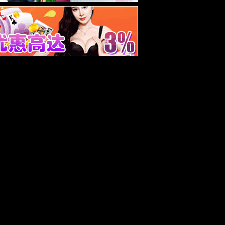
出租车
网约车