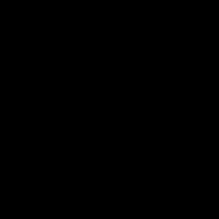
人才招聘
[更多]
浙江省丽水机场管理有限公司公开招聘公告