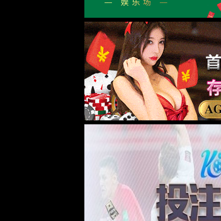
行李业务
行李业务
告知旅客为转机乘客提供的特别优惠
行李打包
行李托运
行李逾重